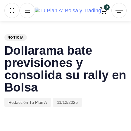
Skip links
Skip to primary navigation
0
Skip to content
PUBLISHED
Author
Published
IN:
on:
NOTICIA
Dollarama bate
previsiones y
consolida su rally en
Bolsa
Redacción Tu Plan A
11/12/2025