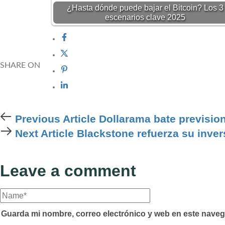
¿Hasta dónde puede bajar el Bitcoin? Los 3
escenarios clave 2025
SHARE ON
Previous
Previous Article
Dollarama bate prevision
Article
Next
Next Article
Blackstone refuerza su inver
Article
Leave a comment
Guarda mi nombre, correo electrónico y web en este naveg