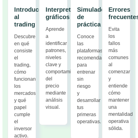
Introducción
Interpretar
Simulador
Errores
al
gráficos
de
frecuente
trading
práctica
Aprende
Evita
a
los
Descubre
Conoce
identificar
fallos
en qué
las
patrones,
más
consiste
plataformas
niveles
comunes
el
recomendadas
clave y
al
trading,
para
comportamientos
comenzar
cómo
entrenar
del
y
funcionan
sin
precio
entiende
los
riesgo
mediante
cómo
mercados
y
análisis
mantener
y qué
desarrollar
visual.
una
papel
tus
mentalidad
cumple
primeras
operativa
el
operativas.
sólida.
inversor
activo.