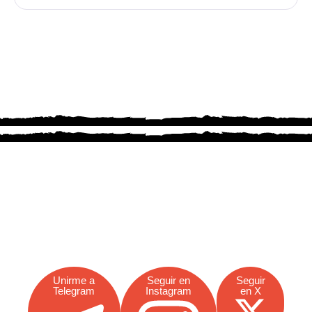
Conecta con Fran Fialli y únete
a la comunidad de traders
Descubre ideas, análisis y herramientas útiles en sus
canales. Únete a su comunidad en Telegram y sigue
sus contenidos en Instagram y X.
Unirme a
Seguir en
Seguir
Telegram
Instagram
en X