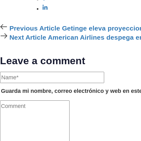
Previous
Previous Article
Getinge eleva proyecci
Article
Next
Next Article
American Airlines despega e
Article
Leave a comment
Guarda mi nombre, correo electrónico y web en est