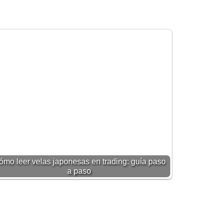
ómo leer velas japonesas en trading: guía paso
a paso