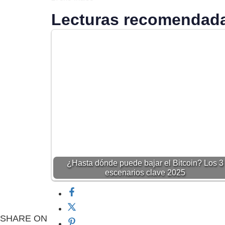
Lecturas recomendada
¿Hasta dónde puede bajar el Bitcoin? Los 3
escenarios clave 2025
SHARE ON