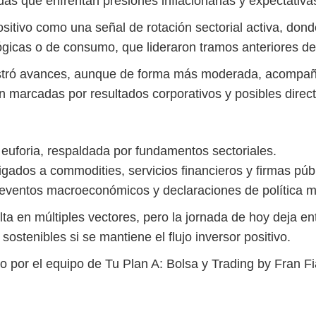
as que enfrentan presiones inflacionarias y expectativa
positivo como una señal de rotación sectorial activa, don
ógicas o de consumo, que lideraron tramos anteriores del 
ostró avances, aunque de forma más moderada, acompaña
 marcadas por resultados corporativos y posibles direct
 euforia, respaldada por fundamentos sectoriales.
igados a commodities, servicios financieros y firmas púb
e eventos macroeconómicos y declaraciones de política m
ta en múltiples vectores, pero la jornada de hoy deja en
stenibles si se mantiene el flujo inversor positivo.
o por el equipo de Tu Plan A: Bolsa y Trading by Fran Fia