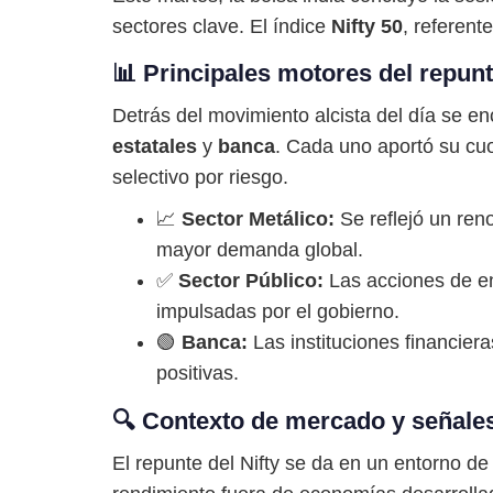
sectores clave. El índice
Nifty 50
, referen
📊 Principales motores del repun
Detrás del movimiento alcista del día se 
estatales
y
banca
. Cada uno aportó su cuo
selectivo por riesgo.
📈
Sector Metálico:
Se reflejó un ren
mayor demanda global.
✅
Sector Público:
Las acciones de ent
impulsadas por el gobierno.
🟢
Banca:
Las instituciones financier
positivas.
🔍 Contexto de mercado y señales
El repunte del Nifty se da en un entorno d