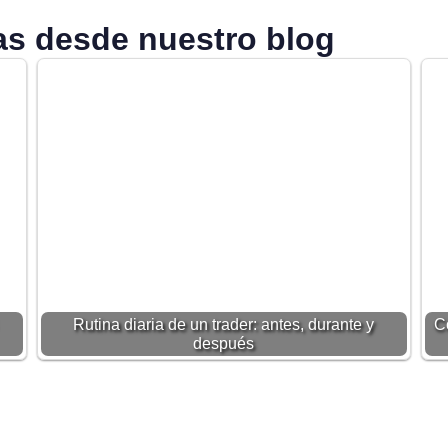
s desde nuestro blog
Rutina diaria de un trader: antes, durante y
C
después