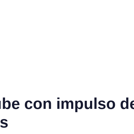
ube con impulso d
es