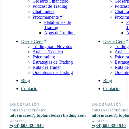
Glosario Financiero
Glosari
Podcast de Trading
Podcast
Chat traders
Chat tr
Próximamente
Próxim
Plataformas de
P
Trading
T
Apps de Trading
A
Desde Cero
Desde Cero
Trading para Novatos
Trading
Análisis Técnico
Análisi
Psicotrading
Psicotr
Estrategias de Trading
Estrate
Ruta del Trader
Ruta de
Operativas de Trading
Operati
Blog
Blog
Contacto
Contacto
INFORMACIÓN
INFORMACIÓN
CORREO ELECTRÓNICO
CORREO ELECTRÓNICO
informacion@tuplanabolsaytrading.com
informacion@tupla
WHATSAPP
WHATSAPP
+(34) 608 320 540
+(34) 608 320 540