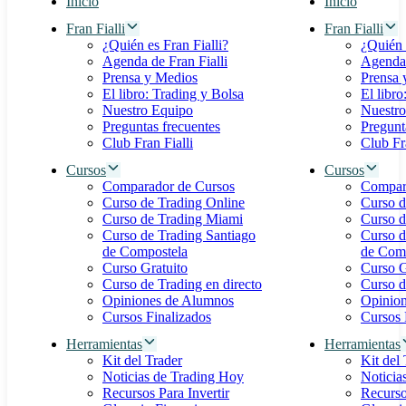
Inicio
Inicio
Fran Fialli
Fran Fialli
¿Quién es Fran Fialli?
¿Quién 
Agenda de Fran Fialli
Agenda 
Prensa y Medios
Prensa 
El libro: Trading y Bolsa
El libro
Nuestro Equipo
Nuestro
Preguntas frecuentes
Pregunt
Club Fran Fialli
Club Fra
Cursos
Cursos
Comparador de Cursos
Compar
Curso de Trading Online
Curso d
Curso de Trading Miami
Curso d
Curso de Trading Santiago
Curso d
de Compostela
de Com
Curso Gratuito
Curso G
Curso de Trading en directo
Curso d
Opiniones de Alumnos
Opinio
Cursos Finalizados
Cursos 
Herramientas
Herramientas
Kit del Trader
Kit del
Noticias de Trading Hoy
Noticia
Recursos Para Invertir
Recurso