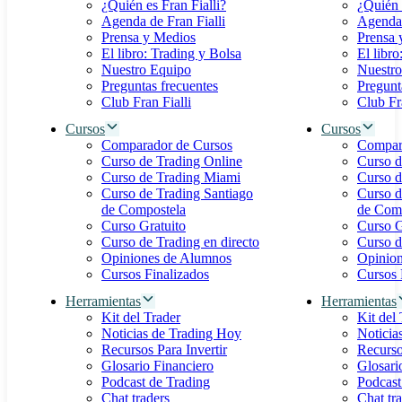
¿Quién es Fran Fialli?
¿Quién 
Agenda de Fran Fialli
Agenda 
Prensa y Medios
Prensa 
El libro: Trading y Bolsa
El libro
Nuestro Equipo
Nuestro
Preguntas frecuentes
Pregunt
Club Fran Fialli
Club Fra
Cursos
Cursos
Comparador de Cursos
Compar
Curso de Trading Online
Curso d
Curso de Trading Miami
Curso d
Curso de Trading Santiago
Curso d
de Compostela
de Com
Curso Gratuito
Curso G
Curso de Trading en directo
Curso d
Opiniones de Alumnos
Opinio
Cursos Finalizados
Cursos 
Herramientas
Herramientas
Kit del Trader
Kit del
Noticias de Trading Hoy
Noticia
Recursos Para Invertir
Recurso
Glosario Financiero
Glosari
Podcast de Trading
Podcast
Chat traders
Chat tr