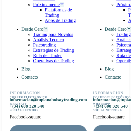
Próximamente
Próxim
Plataformas de
P
Trading
T
Apps de Trading
A
Desde Cero
Desde Cero
Trading para Novatos
Trading
Análisis Técnico
Análisi
Psicotrading
Psicotr
Estrategias de Trading
Estrate
Ruta del Trader
Ruta de
Operativas de Trading
Operati
Blog
Blog
Contacto
Contacto
INFORMACIÓN
INFORMACIÓN
CORREO ELECTRÓNICO
CORREO ELECTRÓNICO
informacion@tuplanabolsaytrading.com
informacion@tupla
WHATSAPP
WHATSAPP
+(34) 608 320 540
+(34) 608 320 540
SOCIAL NETWORK
SOCIAL NETWORK
Facebook-square
Facebook-square