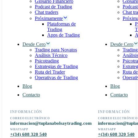
Glosario Financiero
Glosari
Podcast de Trading
Podcast
Chat traders
Chat tr
Próximamente
Próxim
Plataformas de
P
Trading
T
Apps de Trading
A
Desde Cero
Desde Cero
Trading para Novatos
Trading
Análisis Técnico
Análisi
Psicotrading
Psicotr
Estrategias de Trading
Estrate
Ruta del Trader
Ruta de
Operativas de Trading
Operati
Blog
Blog
Contacto
Contacto
INFORMACIÓN
INFORMACIÓN
CORREO ELECTRÓNICO
CORREO ELECTRÓNICO
informacion@tuplanabolsaytrading.com
informacion@tupla
WHATSAPP
WHATSAPP
+(34) 608 320 540
+(34) 608 320 540