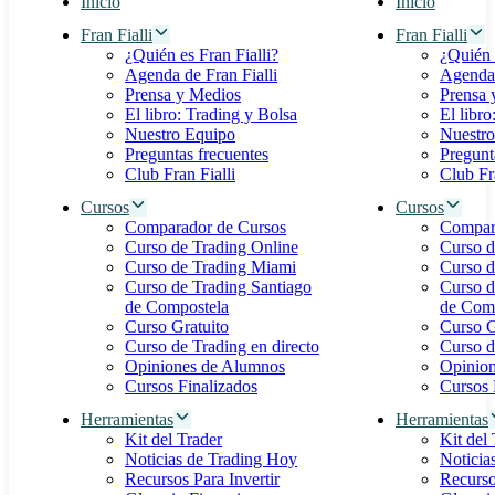
Inicio
Inicio
Fran Fialli
Fran Fialli
¿Quién es Fran Fialli?
¿Quién 
Agenda de Fran Fialli
Agenda 
Prensa y Medios
Prensa 
El libro: Trading y Bolsa
El libro
Nuestro Equipo
Nuestro
Preguntas frecuentes
Pregunt
Club Fran Fialli
Club Fra
Cursos
Cursos
Comparador de Cursos
Compar
Curso de Trading Online
Curso d
Curso de Trading Miami
Curso d
Curso de Trading Santiago
Curso d
de Compostela
de Com
Curso Gratuito
Curso G
Curso de Trading en directo
Curso d
Opiniones de Alumnos
Opinio
Cursos Finalizados
Cursos 
Herramientas
Herramientas
Kit del Trader
Kit del
Noticias de Trading Hoy
Noticia
Recursos Para Invertir
Recurso