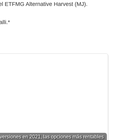
 el ETFMG Alternative Harvest (MJ).
lli.*
nversiones en 2021, las opciones más rentables