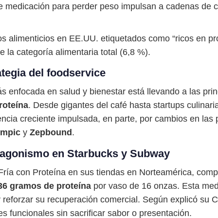
e medicación para perder peso impulsan a cadenas de co
s alimenticios en EE.UU. etiquetados como “ricos en pro
la categoría alimentaria total (6,8 %).
ategia del foodservice
ás enfocada en salud y bienestar está llevando a las pri
roteína
. Desde gigantes del café hasta startups culinaria
encia creciente impulsada, en parte, por cambios en las
mpic
y
Zepbound
.
otagonismo en Starbucks y Subway
ía con Proteína en sus tiendas en Norteamérica, comple
36 gramos de proteína
por vaso de 16 onzas. Esta medi
 reforzar su recuperación comercial. Según explicó su 
funcionales sin sacrificar sabor o presentación.