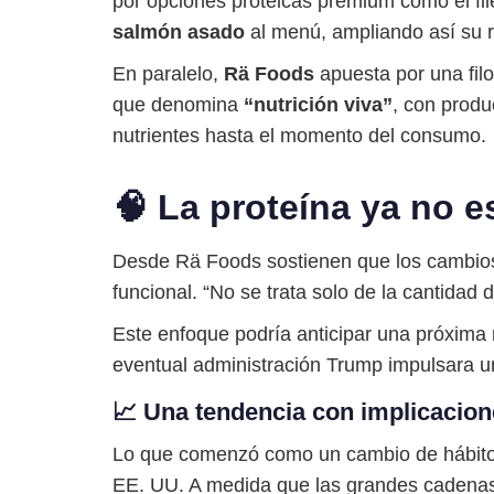
por opciones proteicas premium como el file
salmón asado
al menú, ampliando así su re
En paralelo,
Rä Foods
apuesta por una fil
que denomina
“nutrición viva”
, con prod
nutrientes hasta el momento del consumo.
🧠 La proteína ya no e
Desde Rä Foods sostienen que los cambios
funcional. “No se trata solo de la cantidad 
Este enfoque podría anticipar una próxima 
eventual administración Trump impulsara una
📈 Una tendencia con implicacio
Lo que comenzó como un cambio de hábitos i
EE. UU. A medida que las grandes cadenas a