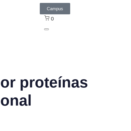
Campus
0
or proteínas
ional