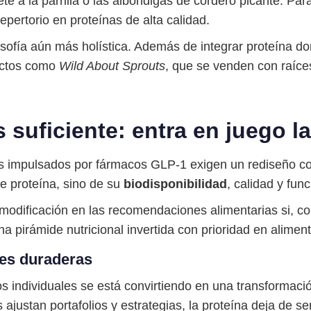
te a la parrilla o las albóndigas de cordero picante. Par
pertorio en proteínas de alta calidad.
osofía aún más holística. Además de integrar proteína d
uctos como
Wild About Sprouts
, que se venden con raíce
s suficiente: entra en juego l
 impulsados por fármacos GLP-1 exigen un rediseño co
de proteína, sino de su
biodisponibilidad
, calidad y func
modificación en las recomendaciones alimentarias si, co
 pirámide nutricional invertida con prioridad en aliment
nes duraderas
ndividuales se está convirtiendo en una transformación 
justan portafolios y estrategias, la proteína deja de s