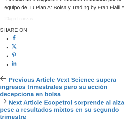
equipo de Tu Plan A: Bolsa y Trading by Fran Fialli.*
20ago-finanzas
SHARE ON
Previous
Previous Article
Vext Science supera
Article
ingresos trimestrales pero su acción
decepciona en bolsa
Next
Next Article
Ecopetrol sorprende al alza
Article
pese a resultados mixtos en su segundo
trimestre