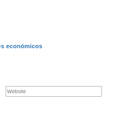
es económicos
a