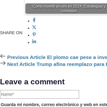
Cómo invertir en oro en 2024: Estrategias y
consejos
SHARE ON
Previous
Previous Article
El plomo cae pese a inv
Article
Next
Next Article
Trump afina reemplazo para P
Article
Leave a comment
Guarda mi nombre, correo electrónico y web en est