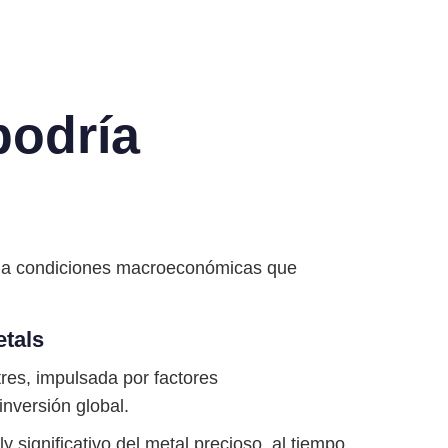
podría
a condiciones macroeconómicas que
etals
res, impulsada por factores
nversión global.
lly significativo del metal precioso, al tiempo