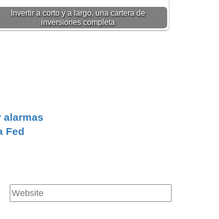
Invertir a corto y a largo, una cartera de
inversiones completa
r alarmas
a Fed