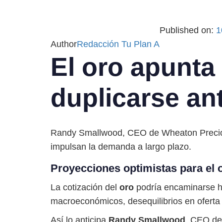
Published on:
1
Author
Redacción Tu Plan A
El oro apunta 
duplicarse an
Randy Smallwood, CEO de Wheaton Preciou
impulsan la demanda a largo plazo.
Proyecciones optimistas para el 
La cotización del
oro
podría encaminarse ha
macroeconómicos, desequilibrios en oferta 
Así lo anticipa
Randy Smallwood
, CEO d