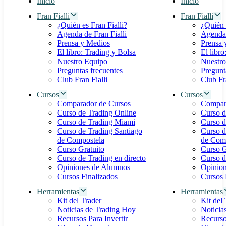
Inicio
Inicio
Fran Fialli
Fran Fialli
¿Quién es Fran Fialli?
¿Quién 
Agenda de Fran Fialli
Agenda 
Prensa y Medios
Prensa 
El libro: Trading y Bolsa
El libro
Nuestro Equipo
Nuestro
Preguntas frecuentes
Pregunt
Club Fran Fialli
Club Fra
Cursos
Cursos
Comparador de Cursos
Compar
Curso de Trading Online
Curso d
Curso de Trading Miami
Curso d
Curso de Trading Santiago
Curso d
de Compostela
de Com
Curso Gratuito
Curso G
Curso de Trading en directo
Curso d
Opiniones de Alumnos
Opinio
Cursos Finalizados
Cursos 
Herramientas
Herramientas
Kit del Trader
Kit del
Noticias de Trading Hoy
Noticia
Recursos Para Invertir
Recurso