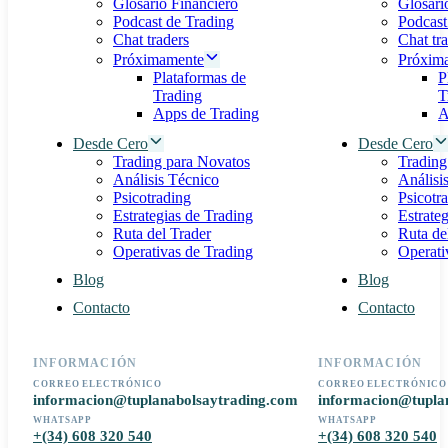
Glosario Financiero
Glosari
Podcast de Trading
Podcast
Chat traders
Chat tr
Próximamente
Próxim
Plataformas de
P
Trading
T
Apps de Trading
A
Desde Cero
Desde Cero
Trading para Novatos
Trading
Análisis Técnico
Análisi
Psicotrading
Psicotr
Estrategias de Trading
Estrate
Ruta del Trader
Ruta de
Operativas de Trading
Operati
Blog
Blog
Contacto
Contacto
INFORMACIÓN
INFORMACIÓN
CORREO ELECTRÓNICO
CORREO ELECTRÓNICO
informacion@tuplanabolsaytrading.com
informacion@tupla
WHATSAPP
WHATSAPP
+(34) 608 320 540
+(34) 608 320 540