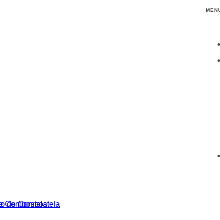
MEN
de Compostela
go de Compostela