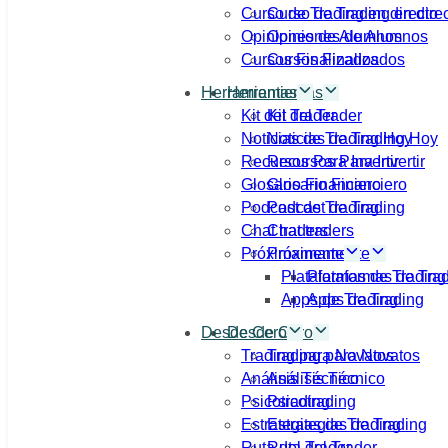
Curso de Trading en directo
Curso de Trading en dire
Opiniones de Alumnos
Opiniones de Alumnos
Cursos Finalizados
Cursos Finalizados
Herramientas
Herramientas
Kit del Trader
Kit del Trader
Noticias de Trading Hoy
Noticias de Trading Hoy
Recursos Para Invertir
Recursos Para Invertir
Glosario Financiero
Glosario Financiero
Podcast de Trading
Podcast de Trading
Chat traders
Chat traders
Próximamente
Próximamente
Plataformas de Trading
Plataformas de Tra
Apps de Trading
Apps de Trading
Desde Cero
Desde Cero
Trading para Novatos
Trading para Novatos
Análisis Técnico
Análisis Técnico
Psicotrading
Psicotrading
Estrategias de Trading
Estrategias de Trading
Ruta del Trader
Ruta del Trader