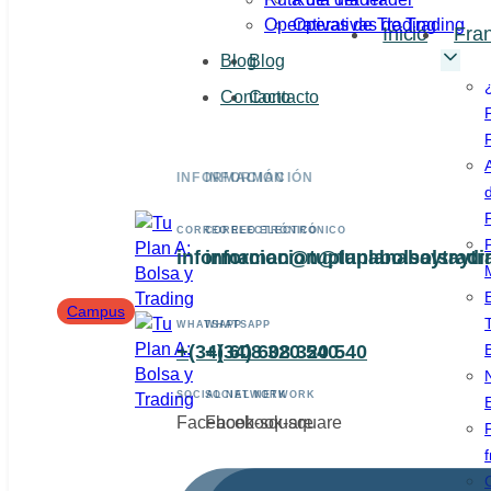
Operativas de Trading
Operativas de Trading
Inicio
Fran
Blog
Blog
Contacto
Contacto
F
INFORMACIÓN
INFORMACIÓN
F
CORREO ELECTRÓNICO
CORREO ELECTRÓNICO
informacion@tuplanabolsaytrad
informacion@tuplanabolsaytr
E
Campus
WHATSAPP
WHATSAPP
+(34) 608 320 540
+(34) 608 320 540
SOCIAL NETWORK
SOCIAL NETWORK
Facebook-square
Facebook-square