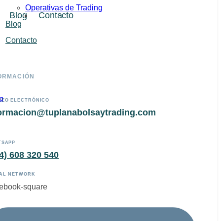
Operativas de Trading
Blog
Contacto
Blog
Contacto
ORMACIÓN
ng
EO ELECTRÓNICO
s
ormacion@tuplanabolsaytrading.com
TSAPP
4) 608 320 540
AL NETWORK
ebook-square