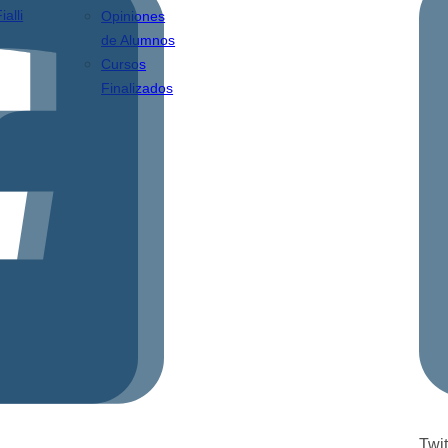
ialli
Opiniones
de Alumnos
Cursos
Finalizados
Twit