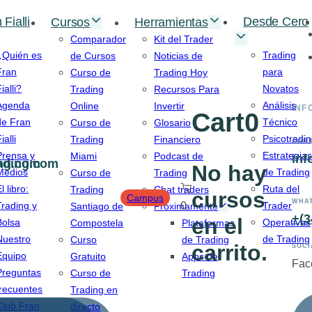
 Fialli
Desde Cero
Cursos
Herramientas
Comparador
Kit del Trader
¿Quién es
Trading
de Cursos
Noticias de
Fran
para
Curso de
Trading Hoy
ialli?
Novatos
Trading
Recursos Para
Agenda
Análisis
Online
Invertir
INF
Cart
0
de Fran
Técnico
Curso de
Glosario
ialli
Psicotradi
Trading
Financiero
CORR
Prensa y
Estrategia
Miami
Podcast de
inf
ing.com
ading.com
No hay
Medios
de Trading
Curso de
Trading
l libro:
Ruta del
Trading
Chat traders
cursos
Campus
WHA
Trading y
0
Trader
Santiago de
Próximamente
+(3
en el
Bolsa
Operativas
Compostela
Plataformas
Nuestro
de Trading
Curso
de Trading
carrito.
SOCI
Equipo
Gratuito
Apps de
Fac
Preguntas
Curso de
Trading
frecuentes
Trading en
Club Fran
directo