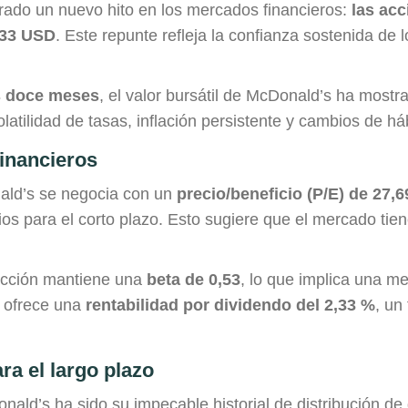
ogrado un nuevo hito en los mercados financieros:
las ac
,33 USD
. Este repunte refleja la confianza sostenida de l
s doce meses
, el valor bursátil de McDonald’s ha mostra
tilidad de tasas, inflación persistente y cambios de h
financieros
ald’s se negocia con un
precio/beneficio (P/E) de 27,6
ios para el corto plazo. Esto sugiere que el mercado tie
a acción mantiene una
beta de 0,53
, lo que implica una me
a ofrece una
rentabilidad por dividendo del 2,33 %
, un
ara el largo plazo
onald’s ha sido su impecable historial de distribución 