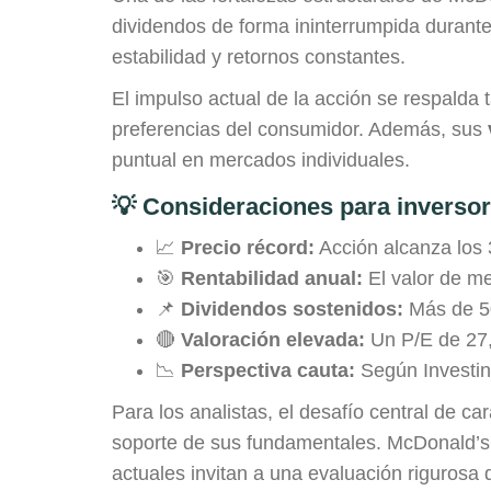
dividendos de forma ininterrumpida durant
estabilidad y retornos constantes.
El impulso actual de la acción se respald
preferencias del consumidor. Además, sus
puntual en mercados individuales.
💡 Consideraciones para inverso
📈
Precio récord:
Acción alcanza los 
🎯
Rentabilidad anual:
El valor de m
📌
Dividendos sostenidos:
Más de 50
🔴
Valoración elevada:
Un P/E de 27,6
📉
Perspectiva cauta:
Según Investing
Para los analistas, el desafío central de car
soporte de sus fundamentales. McDonald’s c
actuales invitan a una evaluación rigurosa 