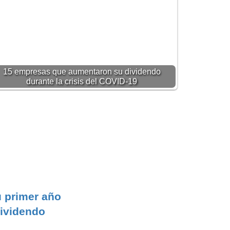
15 empresas que aumentaron su dividendo
durante la crisis del COVID-19
u primer año
ividendo