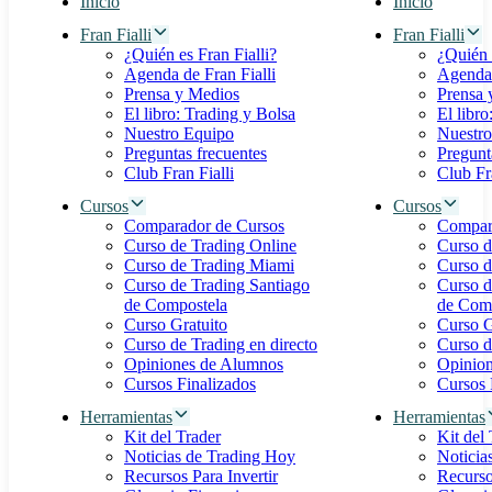
Inicio
Inicio
Fran Fialli
Fran Fialli
¿Quién es Fran Fialli?
¿Quién 
Agenda de Fran Fialli
Agenda 
Prensa y Medios
Prensa 
El libro: Trading y Bolsa
El libro
Nuestro Equipo
Nuestro
Preguntas frecuentes
Pregunt
Club Fran Fialli
Club Fra
Cursos
Cursos
Comparador de Cursos
Compar
Curso de Trading Online
Curso d
Curso de Trading Miami
Curso d
Curso de Trading Santiago
Curso d
de Compostela
de Com
Curso Gratuito
Curso G
Curso de Trading en directo
Curso d
Opiniones de Alumnos
Opinio
Cursos Finalizados
Cursos 
Herramientas
Herramientas
Kit del Trader
Kit del
Noticias de Trading Hoy
Noticia
Recursos Para Invertir
Recurso