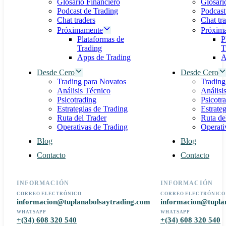
Glosario Financiero
Glosari
Podcast de Trading
Podcast
Chat traders
Chat tr
Próximamente
Próxim
Plataformas de
P
Trading
T
Apps de Trading
A
Desde Cero
Desde Cero
Trading para Novatos
Trading
Análisis Técnico
Análisi
Psicotrading
Psicotr
Estrategias de Trading
Estrate
Ruta del Trader
Ruta de
Operativas de Trading
Operati
Blog
Blog
Contacto
Contacto
INFORMACIÓN
INFORMACIÓN
CORREO ELECTRÓNICO
CORREO ELECTRÓNICO
informacion@tuplanabolsaytrading.com
informacion@tupla
WHATSAPP
WHATSAPP
+(34) 608 320 540
+(34) 608 320 540