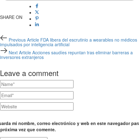
SHARE ON
Previous
Previous Article
FDA libera del escrutinio a wearables no médicos
Article
impulsados por inteligencia artificial
Next
Next Article
Acciones saudíes repuntan tras eliminar barreras a
Article
inversores extranjeros
Leave a comment
arda mi nombre, correo electrónico y web en este navegador par
 próxima vez que comente.