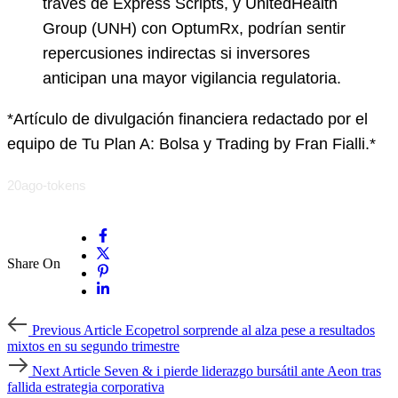
través de Express Scripts, y UnitedHealth
Group (UNH) con OptumRx, podrían sentir
repercusiones indirectas si inversores
anticipan una mayor vigilancia regulatoria.
*Artículo de divulgación financiera redactado por el
equipo de Tu Plan A: Bolsa y Trading by Fran Fialli.*
20ago-tokens
Share On
Previous
Previous Article
Ecopetrol sorprende al alza pese a resultados
Article
mixtos en su segundo trimestre
Next
Next Article
Seven & i pierde liderazgo bursátil ante Aeon tras
Article
fallida estrategia corporativa