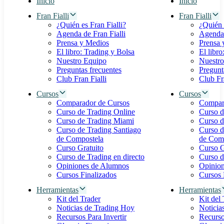
Inicio
Inicio
Fran Fialli
Fran Fialli
¿Quién es Fran Fialli?
¿Quién 
Agenda de Fran Fialli
Agenda 
Prensa y Medios
Prensa 
El libro: Trading y Bolsa
El libro
Nuestro Equipo
Nuestro
Preguntas frecuentes
Pregunt
Club Fran Fialli
Club Fra
Cursos
Cursos
Comparador de Cursos
Compar
Curso de Trading Online
Curso d
Curso de Trading Miami
Curso d
Curso de Trading Santiago
Curso d
de Compostela
de Com
Curso Gratuito
Curso G
Curso de Trading en directo
Curso d
Opiniones de Alumnos
Opinio
Cursos Finalizados
Cursos 
Herramientas
Herramientas
Kit del Trader
Kit del
Noticias de Trading Hoy
Noticia
Recursos Para Invertir
Recurso