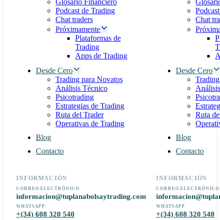
Glosario Financiero
Glosari
Podcast de Trading
Podcast
Chat traders
Chat tr
Próximamente
Próxim
Plataformas de
P
Trading
T
Apps de Trading
A
Desde Cero
Desde Cero
Trading para Novatos
Trading
Análisis Técnico
Análisi
Psicotrading
Psicotr
Estrategias de Trading
Estrate
Ruta del Trader
Ruta de
Operativas de Trading
Operati
Blog
Blog
Contacto
Contacto
INFORMACIÓN
INFORMACIÓN
CORREO ELECTRÓNICO
CORREO ELECTRÓNICO
informacion@tuplanabolsaytrading.com
informacion@tupla
WHATSAPP
WHATSAPP
+(34) 608 320 540
+(34) 608 320 540