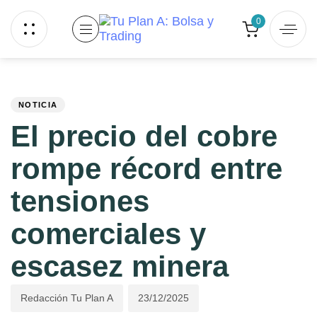
Skip links
Skip to primary navigation
0
Skip to content
PUBLISHED
Author
Published
IN:
on:
NOTICIA
El precio del cobre
rompe récord entre
tensiones
comerciales y
escasez minera
Redacción Tu Plan A
23/12/2025