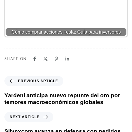
Cómo comprar acciones Tesla: Guía para inversores
SHARE ON
Previous Article
PREVIOUS ARTICLE
Yardeni anticipa nuevo repunte del oro por
temores macroeconómicos globales
Next Article
NEXT ARTICLE
Silynxcom avanza en defensa con pedidos