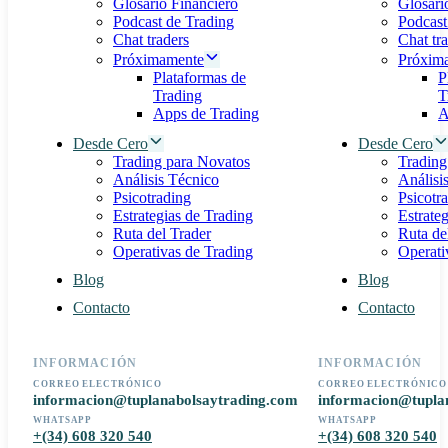
Glosario Financiero
Glosari
Podcast de Trading
Podcast
Chat traders
Chat tr
Próximamente
Próxim
Plataformas de
P
Trading
T
Apps de Trading
A
Desde Cero
Desde Cero
Trading para Novatos
Trading
Análisis Técnico
Análisi
Psicotrading
Psicotr
Estrategias de Trading
Estrate
Ruta del Trader
Ruta de
Operativas de Trading
Operati
Blog
Blog
Contacto
Contacto
INFORMACIÓN
INFORMACIÓN
CORREO ELECTRÓNICO
CORREO ELECTRÓNICO
informacion@tuplanabolsaytrading.com
informacion@tupla
WHATSAPP
WHATSAPP
+(34) 608 320 540
+(34) 608 320 540