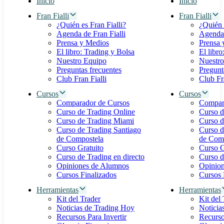
Inicio
Inicio
Fran Fialli
Fran Fialli
¿Quién es Fran Fialli?
¿Quién 
Agenda de Fran Fialli
Agenda 
Prensa y Medios
Prensa 
El libro: Trading y Bolsa
El libro
Nuestro Equipo
Nuestro
Preguntas frecuentes
Pregunt
Club Fran Fialli
Club Fra
Cursos
Cursos
Comparador de Cursos
Compar
Curso de Trading Online
Curso d
Curso de Trading Miami
Curso d
Curso de Trading Santiago
Curso d
de Compostela
de Com
Curso Gratuito
Curso G
Curso de Trading en directo
Curso d
Opiniones de Alumnos
Opinio
Cursos Finalizados
Cursos 
Herramientas
Herramientas
Kit del Trader
Kit del
Noticias de Trading Hoy
Noticia
Recursos Para Invertir
Recurso