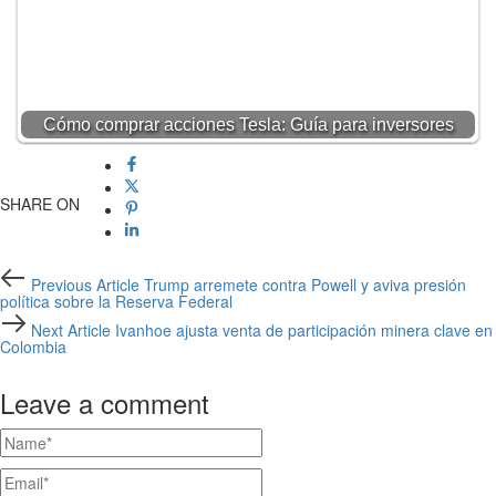
Cómo comprar acciones Tesla: Guía para inversores
SHARE ON
Previous
Previous Article
Trump arremete contra Powell y aviva presión
Article
política sobre la Reserva Federal
Next
Next Article
Ivanhoe ajusta venta de participación minera clave en
Article
Colombia
Leave a comment