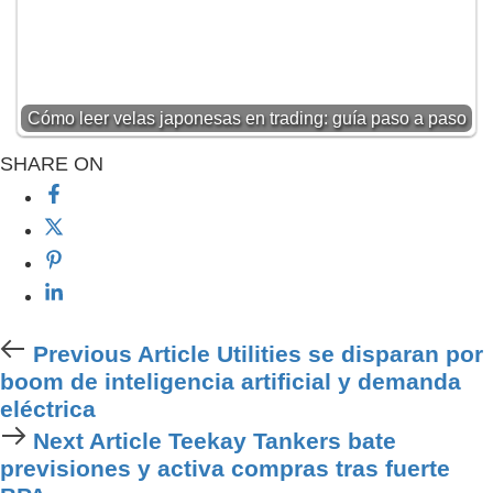
Cómo leer velas japonesas en trading: guía paso a paso
SHARE ON
Previous
Previous Article
Utilities se disparan por
Article
boom de inteligencia artificial y demanda
eléctrica
Next
Next Article
Teekay Tankers bate
Article
previsiones y activa compras tras fuerte