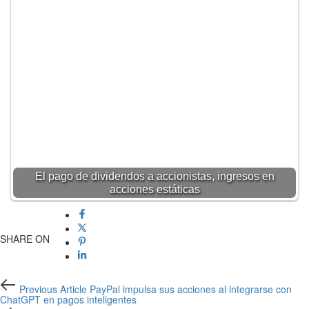
El pago de dividendos a accionistas, ingresos en
acciones estáticas
SHARE ON
Previous
Previous Article
PayPal impulsa sus acciones al integrarse con
Article
ChatGPT en pagos inteligentes