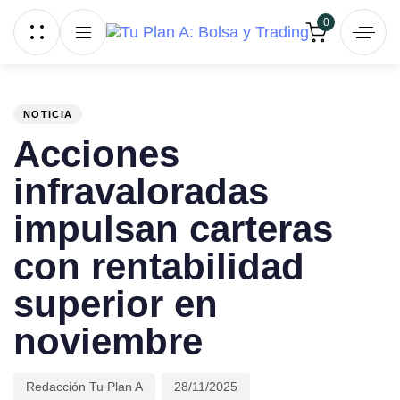
Skip links
Skip to primary navigation
0
Skip to content
PUBLISHED
Author
Published
IN:
on:
NOTICIA
Acciones
infravaloradas
impulsan carteras
con rentabilidad
superior en
noviembre
Redacción Tu Plan A
28/11/2025